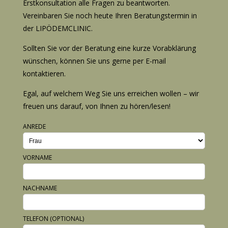
Erstkonsultation alle Fragen zu beantworten.
Vereinbaren Sie noch heute Ihren Beratungstermin in
der LIPÖDEMCLINIC.
Sollten Sie vor der Beratung eine kurze Vorabklärung
wünschen, können Sie uns gerne per E-mail
kontaktieren.
Egal, auf welchem Weg Sie uns erreichen wollen – wir
freuen uns darauf, von Ihnen zu hören/lesen!
ANREDE
VORNAME
NACHNAME
TELEFON (OPTIONAL)