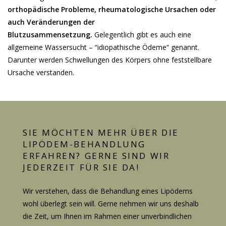
orthopädische Probleme, rheumatologische Ursachen oder
auch Veränderungen der
Blutzusammensetzung.
Gelegentlich gibt es auch eine
allgemeine Wassersucht – “idiopathische Ödeme“ genannt.
Darunter werden Schwellungen des Körpers ohne feststellbare
Ursache verstanden.
SIE MÖCHTEN MEHR ÜBER DIE
LIPÖDEM-BEHANDLUNG
ERFAHREN? GERNE SIND WIR
JEDERZEIT FÜR SIE DA!
Wir verstehen, dass die Behandlung eines Lipödems
wohl überlegt sein will. Gerne nehmen wir uns deshalb
die Zeit, um Ihnen im Rahmen einer unverbindlichen